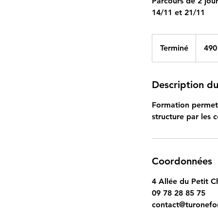
Parcours de 2 jour
14/11 et 21/11
490
euros
Terminé
T
490
e
r
m
Description du
i
Formation permet
n
structure par les 
é
Coordonnées
4 Allée du Petit C
09 78 28 85 75
contact@turonefo