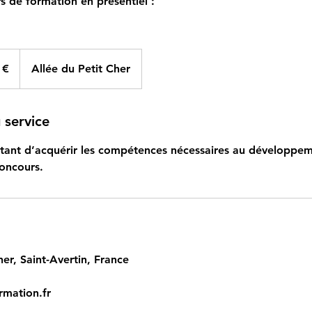
s de formation en présentiel :
 €
Allée du Petit Cher
 service
tant d’acquérir les compétences nécessaires au développe
concours.
her, Saint-Avertin, France
rmation.fr